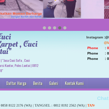
Cuci
                               Instagram :
@l
arpet , Cuci
                                        
tai"
 Phone
       : 
0
 Phone
       : 
0
                                Phone   
| "Jasa Cuci Sofa , Cuci
rsi Kantor, Poles Lantai | 0812
28"
Daftar Harga
Berita
Galeri
Kontak Kami
Chat
6 (WA) |
TANGSEL
: 0812 8192 2562 (WA) |
TANGERANG
:
0858 8817 82