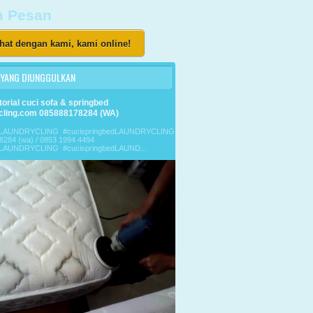
m Pesan
hat dengan kami, kami online!
 YANG DIUNGGULKAN
torial cuci sofa & springbed
cling.com 085888178284 (WA)
faLAUNDRYCLING #cucispringbedLAUNDRYCLING
8284 (wa) / 0853 1994 4494
aLAUNDRYCLING #cucispringbedLAUND...