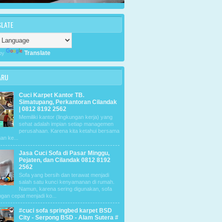
SLATE
Translate
by
ARU
Cuci Karpet Kantor TB.
Simatupang, Perkantoran Cilandak
| 0812 8192 2562
Memiliki kantor (lingkungan kerja) yang
sehat adalah impian setiap managemen
perusahaan. Karena kita ketahui bersama
an ke...
Jasa Cuci Sofa di Pasar Minggu,
Pejaten, dan Cilandak 0812 8192
2562
Sofa yang bersih dan terawat menjadi
salah satu kunci kenyamanan di rumah.
Namun, karena sering digunakan, sofa
ngan cepat menjadi ko...
#cuci sofa springbed karpet BSD
City - Serpong BSD - Alam Sutera #