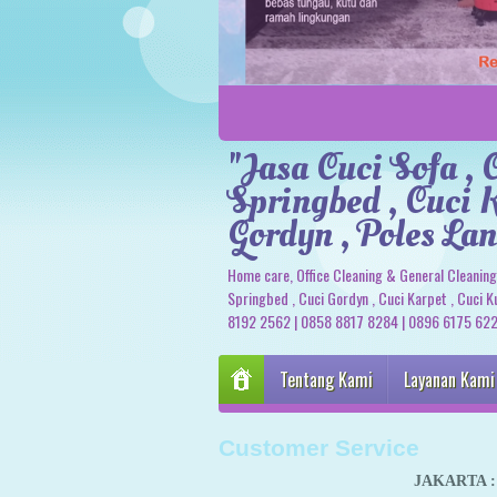
"Jasa Cuci Sofa , 
Springbed , Cuci K
Gordyn , Poles Lan
Home care, Office Cleaning & General Cleaning 
Springbed , Cuci Gordyn , Cuci Karpet , Cuci Ku
8192 2562 | 0858 8817 8284 | 0896 6175 62
Tentang Kami
Layanan Kami
Customer Service
JAKARTA
: 0858 8122 217