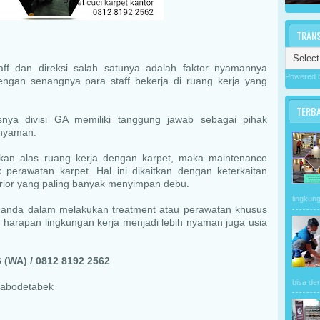
TRAN
aff dan direksi salah satunya adalah faktor nyamannya
Powered 
 dengan senangnya para staff bekerja di ruang kerja yang
TERB
nya divisi GA memiliki tanggung jawab sebagai pihak
 nyaman.
an alas ruang kerja dengan karpet, maka maintenance
perawatan karpet. Hal ini dikaitkan dengan keterkaitan
rrior yang paling banyak menyimpan debu.
lingkung
 anda dalam melakukan treatment atau perawatan khusus
n harapan lingkungan kerja menjadi lebih nyaman juga usia
 (WA) / 0812 8192 2562
bisa de
 Jabodetabek