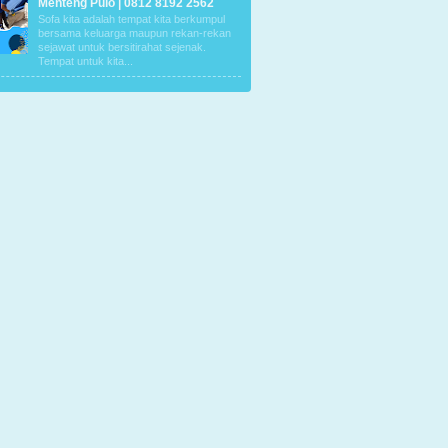
Menteng Pulo | 0812 8192 2562
Sofa kita adalah tempat kita berkumpul
bersama keluarga maupun rekan-rekan
sejawat untuk bersitirahat sejenak.
Tempat untuk kita...