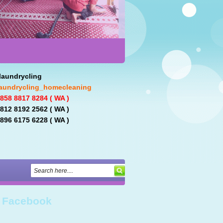
aundrycling 
         @laundrycling_homecleaning
858 8817 8284 ( WA ) 
812 8192 2562 ( WA ) 
    : 0896 6175 6228 ( WA )
 Facebook
84 (wa)
| |
CINERE DEPOK
:
WA 0858 8817 8284