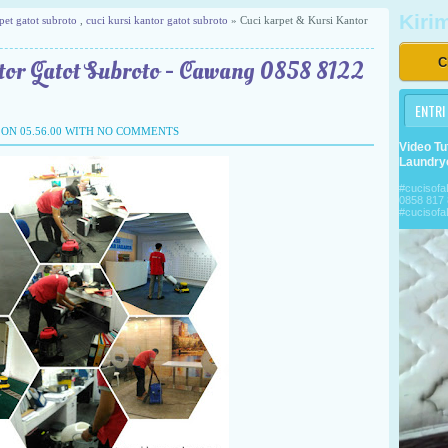
Kiri
pet gatot subroto
,
cuci kursi kantor gatot subroto
» Cuci karpet & Kursi Kantor
C
tor Gatot Subroto - Cawang 0858 8122
ENTRI
ON 05.56.00 WITH
NO COMMENTS
Video Tu
Laundry
#cuciso
0858 817 
#cucisof