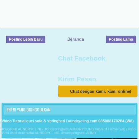
Beranda
Posting Lebih Baru
Posting Lama
Chat Facebook
Kirim Pesan
Chat dengan kami, kami online!
ENTRI YANG DIUNGGULKAN
Video Tutorial cuci sofa & springbed Laundrycling.com 085888178284 (WA)
#cucisofaLAUNDRYCLING #cucispringbedLAUNDRYCLING 0858 817 8284 (wa) / 0853
1994 4494 #cucisofaLAUNDRYCLING #cucispringbedLAUND...