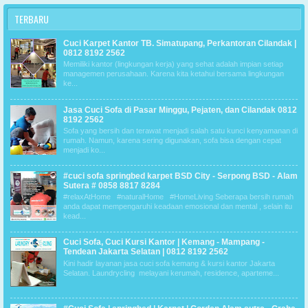
TERBARU
Cuci Karpet Kantor TB. Simatupang, Perkantoran Cilandak |
0812 8192 2562
Memiliki kantor (lingkungan kerja) yang sehat adalah impian setiap
managemen perusahaan. Karena kita ketahui bersama lingkungan
ke...
Jasa Cuci Sofa di Pasar Minggu, Pejaten, dan Cilandak 0812
8192 2562
Sofa yang bersih dan terawat menjadi salah satu kunci kenyamanan di
rumah. Namun, karena sering digunakan, sofa bisa dengan cepat
menjadi ko...
#cuci sofa springbed karpet BSD City - Serpong BSD - Alam
Sutera # 0858 8817 8284
#relaxAtHome #naturalHome #HomeLiving Seberapa bersih rumah
anda dapat mempengaruhi keadaan emosional dan mental , selain itu
kead...
Cuci Sofa, Cuci Kursi Kantor | Kemang - Mampang -
Tendean Jakarta Selatan | 0812 8192 2562
Kini hadir layanan jasa cuci sofa kemang & kursi kantor Jakarta
Selatan. Laundrycling melayani kerumah, residence, aparteme...