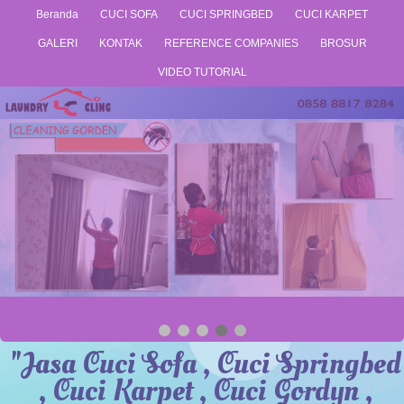
Beranda
CUCI SOFA
CUCI SPRINGBED
CUCI KARPET
GALERI
KONTAK
REFERENCE COMPANIES
BROSUR
VIDEO TUTORIAL
"Jasa Cuci Sofa , Cuci Springbed
, Cuci Karpet , Cuci Gordyn ,