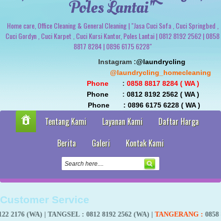
Poles Lantai"
Home care, Office Cleaning & General Cleaning | "Jasa Cuci Sofa , Cuci Springbed ,
Cuci Gordyn , Cuci Karpet , Cuci Kursi Kantor, Poles Lantai | 0812 8192 2562 | 0858
8817 8284 | 0896 6175 6228"
                               Instagram :
@laundrycling 
                                                 @laundrycling_homecleaning
 Phone
       : 
0858 8817 8284 ( WA ) 
 Phone
       : 
0812 8192 2562 ( WA ) 
                                Phone       : 0896 6175 6228 ( WA )
Tentang Kami
Layanan Kami
Daftar Harga
Berita
Galeri
Kontak Kami
Customer Service
) |
TANGSEL
: 0812 8192 2562 (WA) |
TANGERANG
:
0858 8817 8284 (w