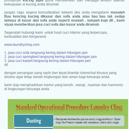
prinsipnya
kucing pipis
guna memberikan dan menjaga teretori daerah
kekuasaan si kucing anda dirumah
jangan ragu segera konsultasikan kekami jika anda mengalami
masalah
Bau kencing kucing dikasur dan sofa anda atau bau bau tak sedap
lainnya di kasur dan sofa anda seperti muntah , tumpah kopi dll , kami
siyap memberikan jasa cuci sofa dan kasur anda dirumah
Segeralah hubungi kami untuk hasil cuci interior yang terpercaya ,
berkualitas dan bergaransi
www.laundrycling.com
1.
jasa cuci sofa langsung kering dalam hitungan jam
2.
jasa cuci springbed langsung kering dalam hitungan jam
3.
jasa cuci karpet langsung kering dalam hitungan jam
dll
dengan penangan yang rapih dan tepat disertai chemichal khusus yang
diramu agar tetap ramah lingkungan dan aman bagi keluarga anda
kami siap menghadirkan inerior yang bersih , wangi , nyaman dan harmonis
di lingkungan keluarga anda