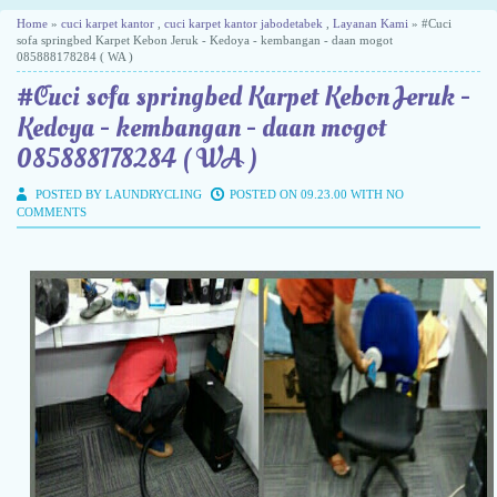
Home
»
cuci karpet kantor
,
cuci karpet kantor jabodetabek
,
Layanan Kami
» #Cuci
sofa springbed Karpet Kebon Jeruk - Kedoya - kembangan - daan mogot
085888178284 ( WA )
#Cuci sofa springbed Karpet Kebon Jeruk -
Kedoya - kembangan - daan mogot
085888178284 ( WA )
POSTED BY LAUNDRYCLING
POSTED ON 09.23.00 WITH
NO
COMMENTS