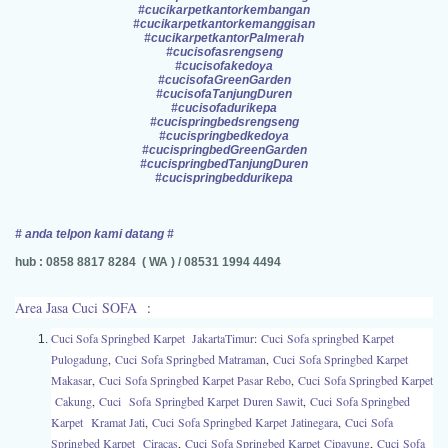
#cucikarpetkantorkembangan
#cucikarpetkantorkemanggisan
#cucikarpetkantorPalmerah
#cucisofasrengseng
#cucisofakedoya
#cucisofaGreenGarden
#cucisofaTanjungDuren
#cucisofadurikepa
#cucispringbedsrengseng
#cucispringbedkedoya
#cucispringbedGreenGarden
#cucispringbedTanjungDuren
#cucispringbeddurikepa
# anda telpon kami datang #
hub : 0858 8817 8284 ( WA ) / 08531 1994 4494
Area Jasa Cuci SOFA
:
Cuci Sofa Springbed Karpet JakartaTimur
:
Cuci
Sofa springbed Karpet
Pulogadung
,
Cuci
Sofa Springbed Matraman
,
Cuci
Sofa Springbed Karpet
Makasar
,
Cuci
Sofa Springbed Karpet Pasar Rebo
,
Cuci
Sofa Springbed Karpet
Cakung
,
Cuci
Sofa Springbed Karpet Duren Sawit
,
Cuci
Sofa Springbed
Karpet Kramat Jati
,
Cuci
Sofa Springbed Karpet Jatinegara
,
Cuci
Sofa
Springbed Karpet Ciracas
,
Cuci
Sofa Springbed Karpet Cipayung
,
Cuci
Sofa