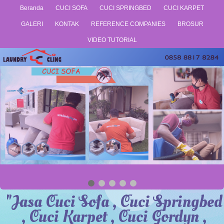
Beranda
CUCI SOFA
CUCI SPRINGBED
CUCI KARPET
GALERI
KONTAK
REFERENCE COMPANIES
BROSUR
VIDEO TUTORIAL
"Jasa Cuci Sofa , Cuci Springbed
, Cuci Karpet , Cuci Gordyn ,