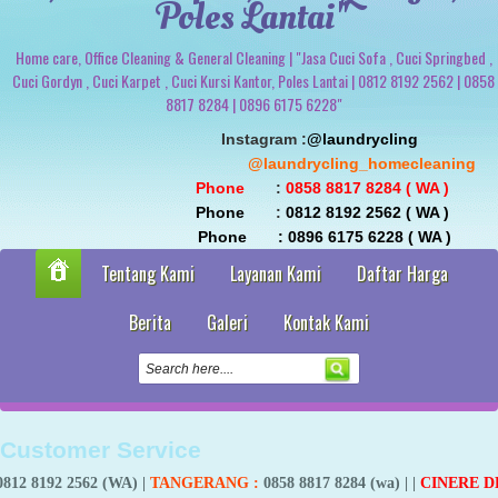
Poles Lantai"
Home care, Office Cleaning & General Cleaning | "Jasa Cuci Sofa , Cuci Springbed ,
Cuci Gordyn , Cuci Karpet , Cuci Kursi Kantor, Poles Lantai | 0812 8192 2562 | 0858
8817 8284 | 0896 6175 6228"
                               Instagram :
@laundrycling 
                                                 @laundrycling_homecleaning
 Phone
       : 
0858 8817 8284 ( WA ) 
 Phone
       : 
0812 8192 2562 ( WA ) 
                                Phone       : 0896 6175 6228 ( WA )
Tentang Kami
Layanan Kami
Daftar Harga
Berita
Galeri
Kontak Kami
Customer Service
 (WA) |
TANGERANG
:
0858 8817 8284 (wa)
| |
CINERE DEPOK
:
WA 085