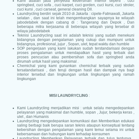
Kami adalah jada penyedia kebersihan interior seperti : cuci
springbed, cuci sofa , cuci karpet, cuci gorden, cuci kursi, cuci stroler,
cuci kursi , cuci carseat, general cleaning Dll.
Laundrycling berdiri sejak 2010 di Jakarta : cipete-Fatmawati, Jakarta
selatan , dan saat ini telah mengembangkan sayapnya ke wilayah
jabodetabek dengan cabang di : Tangerang dan Depok , Dan
beberapa mitra kerjasama di beberapa wilayah yang tersebar di
wilaya jabodetabek
Teknisi Laundrycling saat ini adalah teknisi yang sudah menekuni
bidangnya dengan pengalaman yang cukup dan mumpuni untuk
bidangnya, profesional, jujur , Sopan, ulet, tepat waktu dan humble
SOP pengerjaan yang kami lakukan sudah terstandarisasi dengan
proses pengalaman untuk mendapatkan hasil yang terbaik dari
proses pencucian atau pembersihan sofa dan springbed anda
dirumah untuk hasil yang maksimal .
Chemichal yang kami gunankan chemichal terbaik yang sudah
tersatandarisasi , dan teruji dengan hasil dan dampak nya bagi
interior tersebut dan lingkungan untuk lingkungan yang ramah
lingkungan
MISI LAUNDRYCLING
:
Kami Laundrycling menjadikan misi : untuk selalu mengedepankan
pelayanan yang maksimal dan humble, sopan , Jujur, bekerja keras ,
ulet , dan Humanis
Laundrycling mengedepankan komunikasi dan Memberikan edukasi
saling berbagi baik berupa saran teknis ataupun konseptual tentang
kebersihan dengan pengalaman yang kami temui selama ini untuk
kebersamaan dan hubungan kami terhadap konsumen
Laundrycling Memberikan Pelayanan terbaik dan tulus tentunya ,