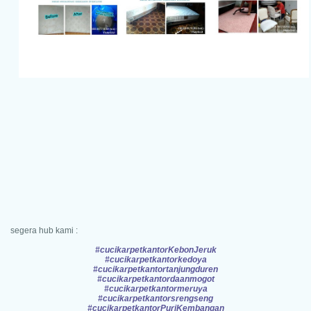
segera hub kami :
#cucikarpetkantorKebonJeruk
#cucikarpetkantorkedoya
#cucikarpetkantortanjungduren
#cucikarpetkantordaanmogot
#cucikarpetkantormeruya
#cucikarpetkantorsrengseng
#cucikarpetkantorPuriKembangan