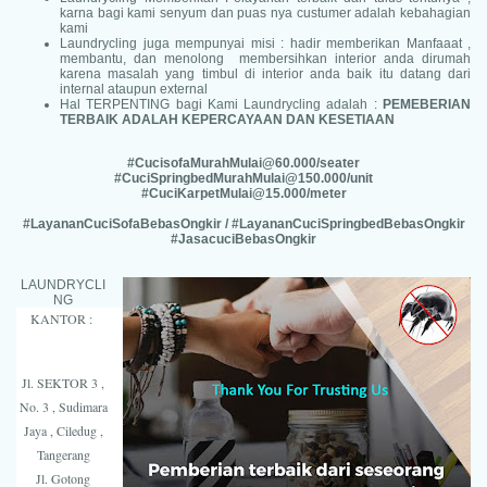
karna bagi kami senyum dan puas nya custumer adalah kebahagian
kami
Laundrycling juga mempunyai misi : hadir memberikan Manfaaat ,
membantu, dan menolong membersihkan interior anda dirumah
karena masalah yang timbul di interior anda baik itu datang dari
internal ataupun external
Hal TERPENTING bagi Kami Laundrycling adalah :
PEMEBERIAN
TERBAIK ADALAH KEPERCAYAAN DAN KESETI
AAN
#CucisofaMurahMulai@60.000/seater
#CuciSpringbedMurahMulai@150.000/unit
#CuciKarpetMulai@15.000/meter
#LayananCuciSofaBebasOngkir / #LayananCuciSpringbedBebasOngkir
#JasacuciBebasOngkir
LAUNDRYCLI
NG
KANTOR :
Jl. SEKTOR 3 ,
No. 3 , Sudimara
Jaya , Ciledug ,
Tangerang
Jl. Gotong