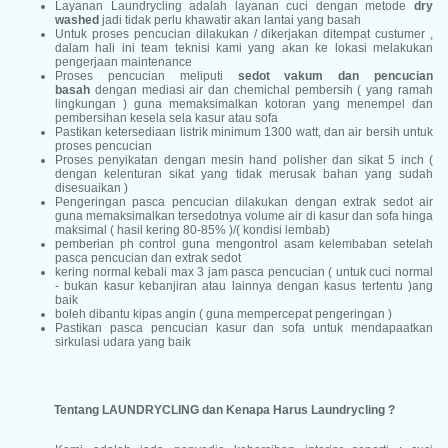
Layanan Laundrycling adalah layanan cuci dengan metode
dry
washed
jadi tidak perlu khawatir akan lantai yang basah
Untuk proses pencucian dilakukan / dikerjakan ditempat custumer ,
dalam hali ini team teknisi kami yang akan ke lokasi melakukan
pengerjaan maintenance
Proses pencucian meliputi
sedot vakum dan pencucian
basah
dengan mediasi air dan chemichal pembersih ( yang ramah
lingkungan ) guna memaksimalkan kotoran yang menempel dan
pembersihan kesela sela kasur atau sofa
Pastikan ketersediaan listrik minimum 1300 watt, dan air bersih untuk
proses pencucian
Proses penyikatan dengan mesin hand polisher dan sikat 5 inch (
dengan kelenturan sikat yang tidak merusak bahan yang sudah
disesuaikan )
Pengeringan pasca pencucian dilakukan dengan extrak sedot air
guna memaksimalkan tersedotnya volume air di kasur dan sofa hinga
maksimal ( hasil kering 80-85% )/( kondisi lembab)
pemberian ph control guna mengontrol asam kelembaban setelah
pasca pencucian dan extrak sedot
kering normal kebali max 3 jam pasca pencucian ( untuk cuci normal
- bukan kasur kebanjiran atau lainnya dengan kasus tertentu )ang
baik
boleh dibantu kipas angin ( guna mempercepat pengeringan )
Pastikan pasca pencucian kasur dan sofa untuk mendapaatkan
sirkulasi udara yang baik
Tentang LAUNDRYCLING dan Kenapa Harus Laundrycling ?