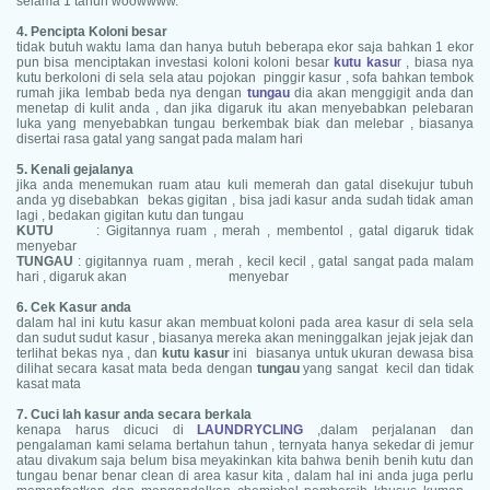
selama 1 tahun woowwww.
4. Pencipta Koloni besar
tidak butuh waktu lama dan hanya butuh beberapa ekor saja bahkan 1 ekor
pun bisa menciptakan investasi koloni koloni besar
kutu kasu
r
, biasa nya
kutu berkoloni di sela sela atau pojokan pinggir kasur , sofa bahkan tembok
rumah jika lembab beda nya dengan
tungau
dia akan menggigit anda dan
menetap di kulit anda , dan jika digaruk itu akan menyebabkan pelebaran
luka yang menyebabkan tungau berkembak biak dan melebar , biasanya
disertai rasa gatal yang sangat pada malam hari
5. Kenali gejalanya
jika anda menemukan ruam atau kuli memerah dan gatal disekujur tubuh
anda yg disebabkan bekas gigitan , bisa jadi kasur anda sudah tidak aman
lagi , bedakan gigitan kutu dan tungau
KUTU
: Gigitannya ruam , merah , membentol , gatal digaruk tidak
menyebar
TUNGAU
: gigitannya ruam , merah , kecil kecil , gatal sangat pada malam
hari , digaruk akan menyebar
6. Cek Kasur anda
dalam hal ini kutu kasur akan membuat koloni pada area kasur di sela sela
dan sudut sudut kasur , biasanya mereka akan meninggalkan jejak jejak dan
terlihat bekas nya , dan
kutu kasur
ini biasanya untuk ukuran dewasa bisa
dilihat secara kasat mata beda dengan
tungau
yang sangat kecil dan tidak
kasat mata
7. Cuci lah kasur anda secara berkala
kenapa harus dicuci di
LAUNDRYCLING
,dalam perjalanan dan
pengalaman kami selama bertahun tahun , ternyata hanya sekedar di jemur
atau divakum saja belum bisa meyakinkan kita bahwa benih benih kutu dan
tungau benar benar clean di area kasur kita , dalam hal ini anda juga perlu