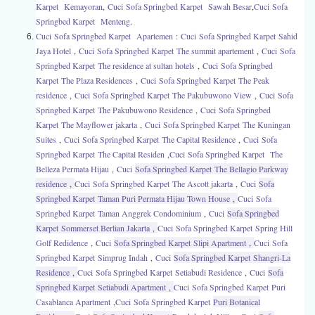
Karpet Kemayoran
,
Cuci Sofa Springbed Karpet Sawah Besar
,
Cuci Sofa
Springbed Karpet Menteng
.
Cuci Sofa Springbed Karpet Apartemen
:
Cuci Sofa Springbed Karpet Sahid
Jaya Hotel
,
Cuci Sofa Springbed Karpet The summit apartement
,
Cuci Sofa
Springbed Karpet The residence at sultan hotels
,
Cuci Sofa Springbed
Karpet The Plaza Residences
,
Cuci Sofa Springbed Karpet The Peak
residence
,
Cuci Sofa Springbed Karpet The Pakubuwono View
,
Cuci Sofa
Springbed Karpet The Pakubuwono Residence
,
Cuci Sofa Springbed
Karpet The Mayflower jakarta
,
Cuci Sofa Springbed Karpet The Kuningan
Suites
,
Cuci Sofa Springbed Karpet The Capital Residence
,
Cuci Sofa
Springbed Karpet The Capital Residen
,
Cuci Sofa Springbed Karpet
The
Belleza Permata Hijau
,
Cuci
Sofa Springbed Karpet The Bellagio Parkway
residence
,
Cuci
Sofa Springbed Karpet The Ascott jakarta
,
Cuci
Sofa
Springbed Karpet Taman Puri Permata Hijau Town House
,
Cuci
Sofa
Springbed Karpet Taman Anggrek Condominium
,
Cuci
Sofa Springbed
Karpet Sommerset Berlian Jakarta
,
Cuci
Sofa Springbed Karpet Spring Hill
Golf Redidence
,
Cuci
Sofa Springbed Karpet Slipi Apartment
,
Cuci
Sofa
Springbed Karpet Simprug Indah
,
Cuci
Sofa Springbed Karpet Shangri-La
Residence
,
Cuci
Sofa Springbed Karpet Setiabudi Residence
,
Cuci
Sofa
Springbed Karpet Setiabudi Apartment
,
Cuci
Sofa Springbed Karpet Puri
Casablanca Apartment
,
Cuci
Sofa Springbed Karpet
Puri Botanical