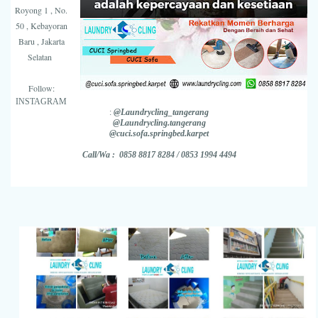
Royong 1 , No.
50 , Kebayoran
Baru , Jakarta
Selatan
Follow:
INSTAGRAM
:
@Laundrycling_tangerang
@Laundrycling.tangerang
@cuci.sofa.springbed.karpet
Call/Wa : 0858 8817 8284 / 0853 1994 4494