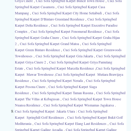
Griya Cinere
,
Cuci
Sofa Springbed Karpet Buncit Town House
,
Cuci
Sofa
Springbed Karpet Casamora
,
Cuci
Sofa Springbed Karpet Casa
Mampang
,
Cuci
Sofa Springbed Karpet City Home Setiabudi
,
Cuci
Sofa
Springbed Karpet D'Bintaro Greenland Residence
,
Cuci
Sofa Springbed
Karpet Delta Residence
,
Cuci
Sofa Springbed Karpet Executive Paradise
Complex
,
Cuci
Sofa Springbed Karpet Fenomerad Residence
,
Cuci
Sofa
Springbed Karpet Graha Cinere
,
Cuci
Sofa Springbed Karpet Graha Hijau
2
,
Cuci
Sofa Springbed Karpet Grand Matoa
,
Cuci
Sofa Springbed
Karpet Green Bintaro Residence
,
Cuci
Sofa Springbed Karpet Greenwoods
Townhouses
,
Cuci
Sofa Springbed Karpet Gria Jakarta
,
Cuci
Sofa Springbed
Karpet Griya Cinere 2
,
Cuci
Sofa Springbed Karpet Griya Pamulang
Estate
,
Cuci
Sofa Springbed Karpet Marcella Residence
,
Cuci
Sofa Springbed
Karpet
Mawar Townhouse
,
Cuci
Sofa Springbed Karpet
Mutiara Brawijaya
Residence
,
Cuci
Sofa Springbed Karpet Nerada
,
Cuci
Sofa Springbed
Karpet Pesona Cinere
,
Cuci
Sofa Springbed Karpet Siaga
Residence
,
Cuci
Sofa Springbed Karpet Taman Rasuna
,
Cuci
Sofa Springbed
Karpet The Villas at Kebagusan
,
Cuci
Sofa Springbed Karpet Town House
Nuansa Residence
,
Cuci
Sofa Springbed Karpet Wismamas Jagakarsa
.
Cuci
Sofa Springbed Karpet Jakarta
Utara
:
Cuci
Sofa Springbed
Karpet
Springhill Golf Residences
,
Cuci
Sofa Springbed Karpet Bukit Golf
Mediterania
,
Cuci
Sofa Springbed Karpet Elang Laut Residences
,
Cuci
Sofa
Springbed Karpet Gading Arcadia
,
Cuci
Sofa Springbed Karpet Gading