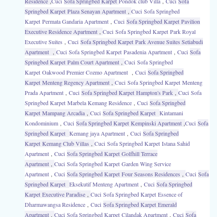
Residence
,
Cuci
Sofa Springbed Karpet
Pondok club Villa
,
Cuci
Sofa
Springbed Karpet Plaza Senayan Apartment
,
Cuci
Sofa Springbed
Karpet Permata Gandaria Apartment
,
Cuci
Sofa Springbed Karpet Pavilion
Executive Residence Apartment
,
Cuci
Sofa Springbed Karpet Park Royal
Executive Suites
,
Cuci
Sofa Springbed Karpet Park Avenue Suites Setiabudi
Apartment
,
Cuci
Sofa Springbed Karpet Pasadenia Apartment
,
Cuci
Sofa
Springbed Karpet Palm Court Apartment
,
Cuci
Sofa Springbed
Karpet Oakwood Premier Cozmo Apartment
,
Cuci
Sofa Springbed
Karpet Menteng Regency Apartment
,
Cuci
Sofa Springbed Karpet Menteng
Prada Apartment
,
Cuci
Sofa Springbed Karpet Hampton's Park
,
Cuci
Sofa
Springbed Karpet Marbela Kemang Residence
,
Cuci
Sofa Springbed
Karpet Mampang Arcadia
,
Cuci
Sofa Springbed Karpet
Kintamani
Kondominium
,
Cuci
Sofa Springbed Karpet Kempinski Apartment
,
Cuci
Sofa
Springbed Karpet
Kemang jaya Apartment
,
Cuci
Sofa Springbed
Karpet Kemang Club Villas
,
Cuci
Sofa Springbed Karpet Istana Sahid
Apartment
,
Cuci
Sofa Springbed Karpet Golfhill Terrace
Apartment
,
Cuci
Sofa Springbed Karpet Garden Wing Service
Apartment
,
Cuci
Sofa Springbed Karpet Four Seasons Residences
,
Cuci
Sofa
Springbed Karpet
Eksekutif Menteng Apartment
,
Cuci
Sofa Springbed
Karpet Executive Paradise
,
Cuci
Sofa Springbed Karpet Essence of
Dharmawangsa Residence
,
Cuci
Sofa Springbed Karpet Emerald
Apartment
,
Cuci
Sofa Springbed Karpet Cilandak Apartment
,
Cuci
Sofa