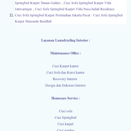
Springbed Karpet
Taman Galileo
,
Cuci
Sofa Springbed Karpet
Villa
Jatiwaringin
,
Cuci
Sofa Springbed Karpet
Villa Nusa Indah Residence
Cuci
Sofa Springbed Karpet
Perumahan Jakarta Pusat
:
Cuci
Sofa Springbed
Karpet
Maisnette Bendhill
Layanan Laundrycling Interior :
Maintenance Office :
Cuci Karpet kantor
Cuci Sofa dan Kursi kantor
Recovery Interior
Design dan Dekorasi Interior
Homecare Service :
Cuci sofa
Cuci Springbed
Cuci karpet
Cuci gordyn