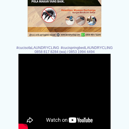
#cucisofaLAUNDRYCLING #cucispringbedLAUNDRYCLING
0858 817 8284 (wa) / 0853 1994 4494