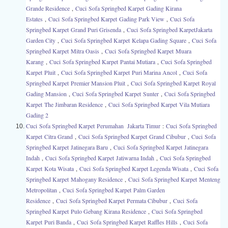
Grande Residence
,
Cuci
Sofa Springbed Karpet Gading Kirana
Estates
,
Cuci
Sofa Springbed Karpet Gading Park View
,
Cuci
Sofa
Springbed Karpet Grand Puri Grisenda
,
Cuci
Sofa Springbed KarpetJakarta
Garden City
,
Cuci
Sofa Springbed Karpet Kelapa Gading Square
,
Cuci
Sofa
Springbed Karpet Mitra Oasis
,
Cuci
Sofa Springbed Karpet Muara
Karang
,
Cuci
Sofa Springbed Karpet Pantai Mutiara
,
Cuci
Sofa Springbed
Karpet Pluit
,
Cuci
Sofa Springbed Karpet
Puri Marina Ancol
,
Cuci
Sofa
Springbed Karpet Premier Mansion Pluit
,
Cuci
Sofa Springbed Karpet Royal
Gading Mansion
,
Cuci
Sofa Springbed Karpet Sunter
,
Cuci
Sofa Springbed
Karpet The Jimbaran Residence
,
Cuci
Sofa Springbed Karpet Vila Mutiara
Gading 2
Cuci
Sofa Springbed Karpet Perumahan Jakarta Timur
:
Cuci
Sofa Springbed
Karpet
Citra Grand
,
Cuci
Sofa Springbed Karpet
Grand Cibubur
,
Cuci
Sofa
Springbed Karpet
Jatinegara Baru
,
Cuci
Sofa Springbed Karpet
Jatinegara
Indah
,
Cuci
Sofa Springbed Karpet
Jatiwarna Indah
,
Cuci
Sofa Springbed
Karpet
Kota Wisata
,
Cuci
Sofa Springbed Karpet
Legenda Wisata
,
Cuci
Sofa
Springbed Karpet
Mahogany Residence
,
Cuci
Sofa Springbed Karpet
Menteng
Metropolitan
,
Cuci
Sofa Springbed Karpet
Palm Garden
Residence
,
Cuci
Sofa Springbed Karpet
Permata Cibubur
,
Cuci
Sofa
Springbed Karpet
Pulo Gebang Kirana Residence
,
Cuci
Sofa Springbed
Karpet
Puri Banda
,
Cuci
Sofa Springbed Karpet
Raffles Hills
,
Cuci
Sofa