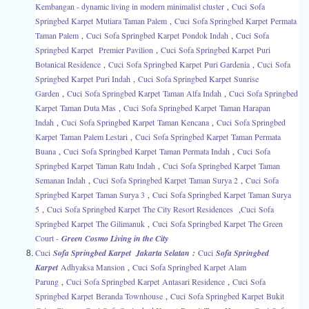
Kembangan - dynamic living in modern minimalist cluster
,
Cuci
Sofa
Springbed Karpet Mutiara Taman Palem
,
Cuci
Sofa Springbed Karpet Permata
Taman Palem
,
Cuci
Sofa Springbed Karpet Pondok Indah
,
Cuci
Sofa
Springbed Karpet
Premier Pavilion
,
Cuci
Sofa Springbed Karpet Puri
Botanical Residence
,
Cuci
Sofa Springbed Karpet Puri Gardenia
,
Cuci
Sofa
Springbed Karpet Puri Indah
,
Cuci
Sofa Springbed Karpet Sunrise
Garden
,
Cuci
Sofa Springbed Karpet Taman Alfa Indah
,
Cuci
Sofa Springbed
Karpet Taman Duta Mas
,
Cuci
Sofa Springbed Karpet Taman Harapan
Indah
,
Cuci
Sofa Springbed Karpet Taman Kencana
,
Cuci
Sofa Springbed
Karpet Taman Palem Lestari
,
Cuci
Sofa Springbed Karpet Taman Permata
Buana
,
Cuci
Sofa Springbed Karpet Taman Permata Indah
,
Cuci
Sofa
Springbed Karpet Taman Ratu Indah
,
Cuci
Sofa Springbed Karpet Taman
Semanan Indah
,
Cuci
Sofa Springbed Karpet Taman Surya 2
,
Cuci
Sofa
Springbed Karpet Taman Surya 3
,
Cuci
Sofa Springbed Karpet Taman Surya
5
,
Cuci
Sofa Springbed Karpet The City Resort Residences
,
Cuci
Sofa
Springbed Karpet The Gilimanuk
,
Cuci
Sofa Springbed Karpet The Green
Court -
Green Cosmo Living in the City
Cuci
Sofa Springbed Karpet Jakarta Selatan
:
Cuci
Sofa Springbed
Karpet
Adhyaksa Mansion
,
Cuci
Sofa Springbed Karpet Alam
Parung
,
Cuci
Sofa Springbed Karpet Antasari Residence
,
Cuci
Sofa
Springbed Karpet Beranda Townhouse
,
Cuci
Sofa Springbed Karpet Bukit