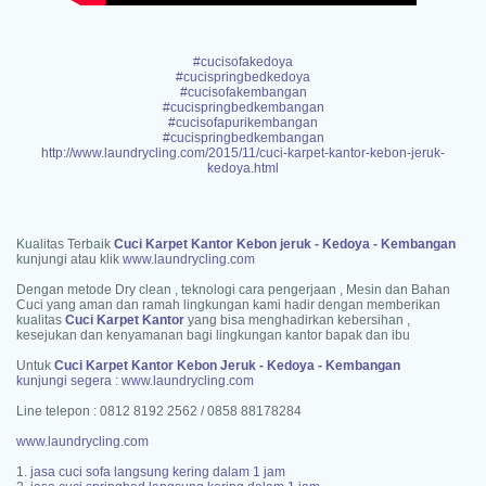
#cucisofakedoya
#cucispringbedkedoya
#cucisofakembangan
#cucispringbedkembangan
#cucisofapurikembangan
#cucispringbedkembangan
http://www.laundrycling.com/2015/11/cuci-karpet-kantor-kebon-jeruk-
kedoya.html
Kualitas Terbaik
Cuci Karpet Kantor Kebon jeruk - Kedoya - Kembangan
kunjungi atau klik
www.laundrycling.com
Dengan metode Dry clean , teknologi cara pengerjaan , Mesin dan Bahan
Cuci yang aman dan ramah lingkungan kami hadir dengan memberikan
kualitas
Cuci Karpet Kantor
yang bisa menghadirkan kebersihan ,
kesejukan dan kenyamanan bagi lingkungan kantor bapak dan ibu
Untuk
Cuci Karpet Kantor Kebon Jeruk - Kedoya - Kembangan
kunjungi segera : www.laundrycling.com
Line telepon : 0812 8192 2562 / 0858 88178284
www.laundrycling.com
1.
jasa cuci sofa langsung kering dalam 1 jam