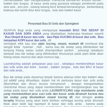
memanfaatkan dan mengandalkan chemichal pembersih khusus kuman ,
bakteri dan tungau di kasur anda yang gunanya sebagai pembersih pada
sela sela , pori pori , lubang lubang kecil tempat bersarangnya , berkembang
biaknya dan benih telur telur tungau , kutu dan bakteri kasur
Penyebab Bau Di Sofa dan Springbed
ADAPUN Bagi anda yang mempunyai
masalah BAU TAK SEDAP DI
KASUR DAN SOFA ANDA
yang disebabkan beberapa keadaan seperti
:
Bau Ompol di kasur dan sofa
,
bau Pipis KUCING di kasur dan sofa
,
Bau
tumpahan KOPI kasur dan sofa
, dll
seringkali efek bau dari
pipis kucing, ompol, muntah dll
membuat kita
sangat tidak nyaman , risih , karna bau tak sedap yang ditimbulkan tak
kunjung hilang walau sudah disemprotkan parfum , pewangi sekalipun
dampak bau tak sedap yang ditimbulkan khususnya pada pipis tidak akan
hilang selalu muncul dan akan muncul lagi ,
Laundrycling adalah pelayanan jasa cuci , sekaligus membersihkan kasur
dan sofa anda dari kotor , kuman , bakteri ,tungau , kutu dan BAU di kasur
dan sofa anda ,
Bau tak sedap pada dasarnya terjadi karena adanya kotor dan bakteri atau
zat adiktif yang dihasilkan, dalam hal ini perlunya kasur dan sofa anda
dibersihkan dan dicuci secara menyeluruh , dengan mengandalkan
chemichal khsus yang dapat membersihkan dan menghilangkan bau tak
sedap pada kasur dan sofa anda
LAUNDRYCLING siap membantu anda
yang membutuhkan jasa cuci sofa dan kasur anda dirumah karena bau
tak sedap yang disebabkan ompol kucing dll
, dan dengan
aroma
teraphy
khusus yang akan kami berikan sehingga kucing anda dirumah
tidak akan balik lagi ngompol di kasur dan sofa anda , karena pada