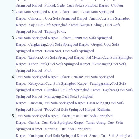
Springbed Karpet Pondok Gede
,
Cuci
Sofa Springbed Karpet Cibubur
.
Cuci Sofa Springbed Karpet Jakarta Utara
:
Cuci Sofa Springbed
Karpet Cilincing
,
Cuci Sofa Springbed Karpet Ancol
,
Cuci Sofa Springbed
Karpet Koja
,
Cuci Sofa Springbed Karpet Kelapa Gading
,
Cuci Sofa
Springbed Karpet Tanjung Priok
.
Cuci Sofa Springbed Karpet Jakarta Barat
:
Cuci Sofa Springbed
Karpet Cengkareng
,
Cuci Sofa Springbed Karpet Grogol
,
Cuci Sofa
Springbed Karpet Taman Sari
,
Cuci Sofa Springbed
Karpet Tambora
,
Cuci Sofa Springbed Karpet Pal Merah
,
Cuci Sofa Springbed
Karpet Kebon Jeruk
,
Cuci Sofa Springbed Karpet Kembangan
,
Cuci Sofa
Springbed Karpet Pluit
.
Cuci Sofa Springbed Karpet Jakarta Selatan
:
Cuci Sofa Springbed
Karpet Kebayoran
,
Cuci Sofa Springbed Karpet Pesanggrahan
,
Cuci Sofa
Springbed Karpet Cilandak
,
Cuci Sofa Springbed Karpet Jagakarsa
,
Cuci Sofa
Springbed Karpet Mamapang
,
Cuci Sofa Springbed
Karpet Pancoran
,
Cuci Sofa Springbed Karpet Pasar Minggu
,
Cuci Sofa
Springbed Karpet Tebet
,
Cuci Sofa Springbed Karpet Kalibata.
Cuci Sofa Springbed Karpet Jakarta Pusat
:
Cuci Sofa Springbed
Karpet Gambir
,
Cuci Sofa Springbed Karpet Tanah Abang
,
Cuci Sofa
Springbed Karpet Menteng
,
Cuci Sofa Springbed
Karpet Kuningan
,
Cuci Sofa Springbed Karpet Senen
,
Cuci Sofa Springbed