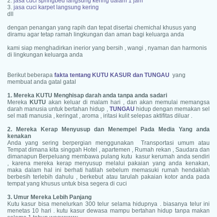
2.
jasa cuci springbed langsung kering dalam 1 jam
3.
jasa cuci karpet langsung kering
dll
dengan penangan yang rapih dan tepat disertai chemichal khusus yang
diramu agar tetap ramah lingkungan dan aman bagi keluarga anda
kami siap menghadirkan inerior yang bersih , wangi , nyaman dan harmonis
di lingkungan keluarga anda
Berikut beberapa
fakta tentang KUTU KASUR dan TUNGAU
yang
membuat anda gatal gatal
1. Mereka KUTU Menghisap darah anda tanpa anda sadari
Mereka
KUTU
akan keluar di malam hari , dan akan memulai memangsa
darah manusia untuk bertahan hidup ,
TUNGAU
hidup dengan memakan sel
sel mati manusia , keringat , aroma , iritasi kulit selepas aktifitas diluar .
2. Mereka Kerap Menyusup dan Menempel Pada Media Yang anda
kenakan
Anda yang sering berpergian menggunakan Transportasi umum atau
Tempat dimana kita singgah Hotel , apartemen , Rumah rekan , Saudara dan
dimanapun Berpeluang membawa pulang kutu kasur kerumah anda sendiri
, karena mereka kerap menyusup melalui pakaian yang anda kenakan,
maka dalam hal ini berhati hatilah sebelum memasuki rumah hendaklah
berbesih terlebih dahulu , berkebut atau tarulah pakaian kotor anda pada
tempat yang khusus untuk bisa segera di cuci
3. Umur Mereka Lebih Panjang
Kutu kasur bisa menelurkan 300 telur selama hidupnya . biasanya telur ini
menetas 10 hari . kutu kasur dewasa mampu bertahan hidup tanpa makan