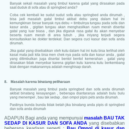
Banyak sekali masalah yang timbul karena gatal yang dirasakan pada
saat duduk di sofa atau di springbed anda?
Coba cek kembali ke sudut sudut sofa atau springbed anda dirumah ,
bisa jadi masalah gatal timbul akibat debu yang dalam hal ini
kemungkinan besar banyak nya debu = timbulnya tungau pada sofa dan
kasur anda , gigitan tungau akan menghasilkan ruam merah disertai
gatal yang luar biasa , dan jika digaruk rasa gatal itu akan menyebar
beserta ruam merah di area tubuh , jika iniyang terjadi segera
konsultasikan ke dokter terdekat. Dan segera cuci kasur dan sofa anda
dirumah.
Jika gatal yang disebabkan oleh kutu dalam hal ini kutu bisa terlihat oleh
kasat mata jadi kita bisa men chek nya pada sofa dan kasur anda , gatal
yang ditimbulkan juga disertai bentol bentol kemerahan , gatal yang
dirasakan tidak menyebar karena gigitan kutu karena kutu berkembang
biak dengan makanannya adalah menghisap darah.
8.
Masalah karena binatang peliharaan
Banyak masalah yang timbul pada springbed dan sofa anda dirumah
akibat binatang kesayangan , beberapa diantaranya adalah bulu bulu
yang menempel , bau tak sedap , dan ompol pipis pets anda dirumah.
Pastinya bunda bunda tidak betah jika binatang anda pipis di springbed
dan sofa anda dirumah
ADAPUN Bagi anda yang mempunyai
masalah BAU TAK
SEDAP DI KASUR DAN SOFA ANDA
yang disebabkan
beberapa keadaan seperti :
Bau Ompol di kasur dan