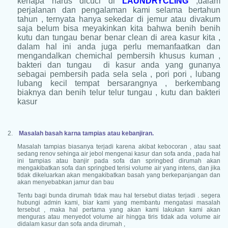
kenapa harus dicuci di
LAUNDRYCLING
,dalam
perjalanan dan pengalaman kami selama bertahun
tahun , ternyata hanya sekedar di jemur atau divakum
saja belum bisa meyakinkan kita bahwa benih benih
kutu dan tungau benar benar clean di area kasur kita ,
dalam hal ini anda juga perlu memanfaatkan dan
mengandalkan chemichal pembersih khusus kuman ,
bakteri dan tungau di kasur anda yang gunanya
sebagai pembersih pada sela sela , pori pori , lubang
lubang kecil tempat bersarangnya , berkembang
biaknya dan benih telur telur tungau , kutu dan bakteri
kasur
2.
Masalah basah karna tampias atau kebanjiran.
Masalah tampias biasanya terjadi karena akibat kebocoran , atau saat
sedang renov sehinga air jebol mengenai kasur dan sofa anda , pada hal
ini tampias atau banjir pada sofa dan springbed dirumah akan
mengakibatkan sofa dan springbed terisi volume air yang intens, dan jika
tidak dikeluarkan akan mengakibatkan basah yang berkepanjangan dan
akan menyebabkan jamur dan bau
Tentu bagi bunda dirumah tidak mau hal tersebut diatas terjadi . segera
hubungi admin kami, biar kami yang membantu mengatasi masalah
tersebut , maka hal pertama yang akan kami lakukan kami akan
menguras atau menyedot volume air hingga tiris tidak ada volume air
didalam kasur dan sofa anda dirumah ,