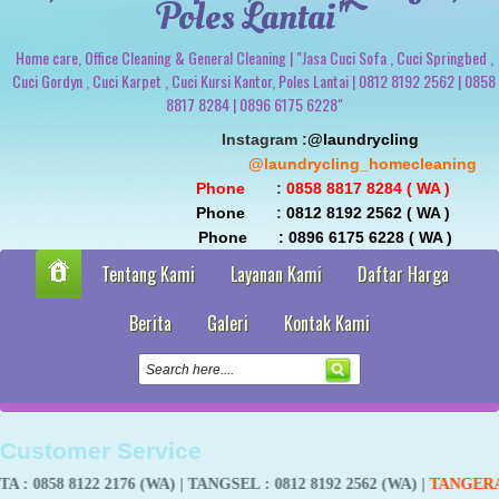
Poles Lantai"
Home care, Office Cleaning & General Cleaning | "Jasa Cuci Sofa , Cuci Springbed ,
Cuci Gordyn , Cuci Karpet , Cuci Kursi Kantor, Poles Lantai | 0812 8192 2562 | 0858
8817 8284 | 0896 6175 6228"
                               Instagram :
@laundrycling 
                                                 @laundrycling_homecleaning
 Phone
       : 
0858 8817 8284 ( WA ) 
 Phone
       : 
0812 8192 2562 ( WA ) 
                                Phone       : 0896 6175 6228 ( WA )
Tentang Kami
Layanan Kami
Daftar Harga
Berita
Galeri
Kontak Kami
Customer Service
122 2176 (WA) |
TANGSEL
: 0812 8192 2562 (WA) |
TANGERANG
:
0858