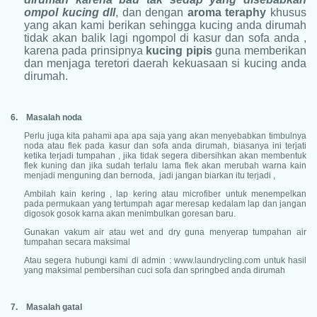
ompol kucing dll
, dan dengan
aroma teraphy
khusus
yang akan kami berikan sehingga kucing anda dirumah
tidak akan balik lagi ngompol di kasur dan sofa anda ,
karena pada prinsipnya
kucing pipis
guna memberikan
dan menjaga teretori daerah kekuasaan si kucing anda
dirumah.
6.
Masalah noda
Perlu juga kita pahami apa apa saja yang akan menyebabkan timbulnya
noda atau flek pada kasur dan sofa anda dirumah, biasanya ini terjati
ketika terjadi tumpahan , jika tidak segera dibersihkan akan membentuk
flek kuning dan jika sudah terlalu lama flek akan merubah warna kain
menjadi menguning dan bernoda, jadi jangan biarkan itu terjadi ,
Ambilah kain kering , lap kering atau microfiber untuk menempelkan
pada permukaan yang tertumpah agar meresap kedalam lap dan jangan
digosok gosok karna akan menimbulkan goresan baru.
Gunakan vakum air atau wet and dry guna menyerap tumpahan air
tumpahan secara maksimal
Atau segera hubungi kami di admin : www.laundrycling.com untuk hasil
yang maksimal pembersihan cuci sofa dan springbed anda dirumah
7.
Masalah gatal