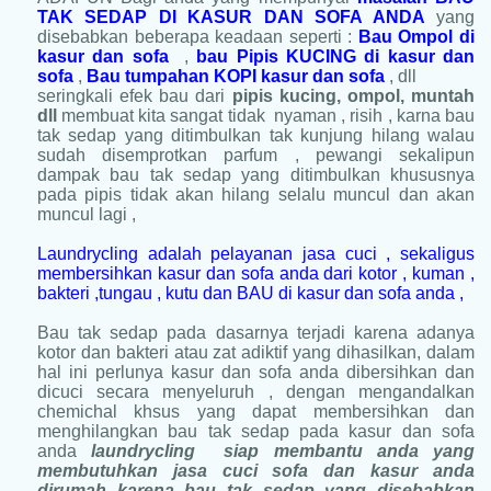
TAK SEDAP DI KASUR DAN SOFA ANDA
yang
disebabkan beberapa keadaan seperti :
Bau Ompol di
kasur dan sofa
,
bau Pipis KUCING di kasur dan
sofa
,
Bau tumpahan KOPI kasur dan sofa
, dll
seringkali efek bau dari
pipis kucing, ompol, muntah
dll
membuat kita sangat tidak nyaman , risih , karna bau
tak sedap yang ditimbulkan tak kunjung hilang walau
sudah disemprotkan parfum , pewangi sekalipun
dampak bau tak sedap yang ditimbulkan khususnya
pada pipis tidak akan hilang selalu muncul dan akan
muncul lagi ,
Laundrycling adalah pelayanan jasa cuci , sekaligus
membersihkan kasur dan sofa anda dari kotor , kuman ,
bakteri ,tungau , kutu dan BAU di kasur dan sofa anda ,
Bau tak sedap pada dasarnya terjadi karena adanya
kotor dan bakteri atau zat adiktif yang dihasilkan, dalam
hal ini perlunya kasur dan sofa anda dibersihkan dan
dicuci secara menyeluruh , dengan mengandalkan
chemichal khsus yang dapat membersihkan dan
menghilangkan bau tak sedap pada kasur dan sofa
anda
laundrycling siap membantu anda yang
membutuhkan jasa cuci sofa dan kasur anda
dirumah karena bau tak sedap yang disebabkan