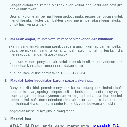
Jangan didiamkan karena air tidak akan keluar dari kasur dan sofa jika
hanya didiamkan,
Setelah volume air berhasil kami sedot , maka proses pencucian untuk
menghilangkan kotor dan bakteri yang menempel akan kami lakukan
untuk hasil yang terbaik
3.
Masalah ompol, muntah atau tumpahan makanan dan minuman
jika ini yang terjadi jangan panik , segera ambil kain lap dan tempelkan
pada permukaan yang terkena tumpah atau muntah , biarkan dia
meresap , dan jangan di gosok gosok ,
gunakan vakum penyedot air untuk memaksimalkan penyedotan dan
mengeluar kan cairan tumpahan di dalam kasur
hubungi kami di line admin WA : 0858 8817 8284
4.
Masalah kotor kecoklatan karena paparan keringat
Banyak dikita tidak pernah menyadari ketika sedang beristirahat disofa
rumah misalnya , apalagi selepas aktifitas beristirahat disofa kesayangan
akan sangat membuat nyaman dan relaxs, tapi coba kita lihat kembali
sering sekali sofa dan springbed dirumah kotor karena akibat paparan
dari keringat kita sehingga memberikan efek yang berwarna kecoklatan ,
segeralah mencuci nya jika ini yang terjadi
5.
Masalah bau
ADAPUN Bagi anda yang mempunyai
masalah BAU