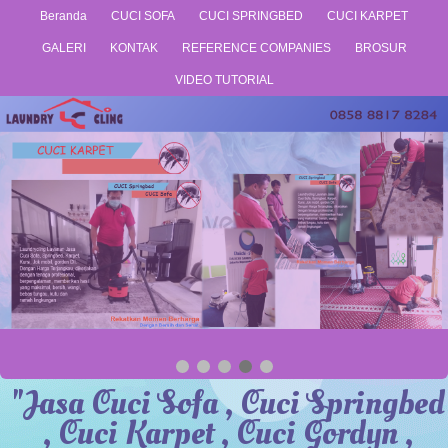
Beranda
CUCI SOFA
CUCI SPRINGBED
CUCI KARPET
GALERI
KONTAK
REFERENCE COMPANIES
BROSUR
VIDEO TUTORIAL
"Jasa Cuci Sofa , Cuci Springbed
, Cuci Karpet , Cuci Gordyn ,