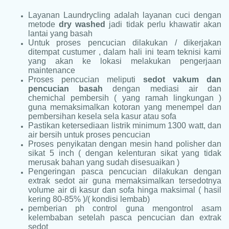
Layanan Laundrycling adalah layanan cuci dengan
metode
dry washed
jadi tidak perlu khawatir akan
lantai yang basah
Untuk proses pencucian dilakukan / dikerjakan
ditempat custumer , dalam hali ini team teknisi kami
yang akan ke lokasi melakukan pengerjaan
maintenance
Proses pencucian meliputi
sedot vakum dan
pencucian basah
dengan mediasi air dan
chemichal pembersih ( yang ramah lingkungan )
guna memaksimalkan kotoran yang menempel dan
pembersihan kesela sela kasur atau sofa
Pastikan ketersediaan listrik minimum 1300 watt, dan
air bersih untuk proses pencucian
Proses penyikatan dengan mesin hand polisher dan
sikat 5 inch ( dengan kelenturan sikat yang tidak
merusak bahan yang sudah disesuaikan )
Pengeringan pasca pencucian dilakukan dengan
extrak sedot air guna memaksimalkan tersedotnya
volume air di kasur dan sofa hinga maksimal ( hasil
kering 80-85% )/( kondisi lembab)
pemberian ph control guna mengontrol asam
kelembaban setelah pasca pencucian dan extrak
sedot