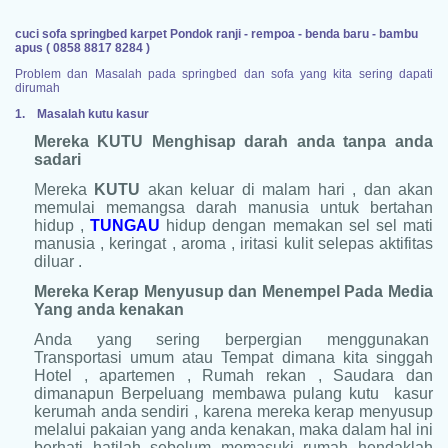
cuci sofa springbed karpet Pondok ranji - rempoa - benda baru - bambu
apus ( 0858 8817 8284 )
Problem dan Masalah pada springbed dan sofa yang kita sering dapati
dirumah
1.
Masalah kutu kasur
Mereka KUTU Menghisap darah anda tanpa anda
sadari
Mereka
KUTU
akan keluar di malam hari , dan akan
memulai memangsa darah manusia untuk bertahan
hidup ,
TUNGAU
hidup dengan memakan sel sel mati
manusia , keringat , aroma , iritasi kulit selepas aktifitas
diluar .
Mereka Kerap Menyusup dan Menempel Pada Media
Yang anda kenakan
Anda yang sering berpergian menggunakan
Transportasi umum atau Tempat dimana kita singgah
Hotel , apartemen , Rumah rekan , Saudara dan
dimanapun Berpeluang membawa pulang kutu kasur
kerumah anda sendiri , karena mereka kerap menyusup
melalui pakaian yang anda kenakan, maka dalam hal ini
berhati hatilah sebelum memasuki rumah hendaklah