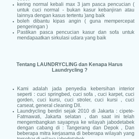
kering normal kebali max 3 jam pasca pencucian (
untuk cuci normal - bukan kasur kebanjiran atau
lainnya dengan kasus tertentu )ang baik
boleh dibantu kipas angin ( guna mempercepat
pengeringan )
Pastikan pasca pencucian kasur dan sofa untuk
mendapaatkan sirkulasi udara yang baik
Tentang LAUNDRYCLING dan Kenapa Harus
Laundrycling ?
Kami adalah jada penyedia kebersihan interior
seperti : cuci springbed, cuci sofa , cuci karpet, cuci
gorden, cuci kursi, cuci stroler, cuci kursi , cuci
carseat, general cleaning Dll.
Laundrycling berdiri sejak 2010 di Jakarta : cipete-
Fatmawati, Jakarta selatan , dan saat ini telah
mengembangkan sayapnya ke wilayah jabodetabek
dengan cabang di : Tangerang dan Depok , Dan
beberapa mitra kerjasama di beberapa wilayah yang
tersebar di wilaya jabodetabek