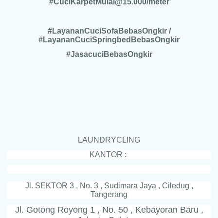
#CuciKarpetMulai@15.000/meter
#LayananCuciSofaBebasOngkir /
#LayananCuciSpringbedBebasOngkir
#JasacuciBebasOngkir
LAUNDRYCLING
KANTOR :
Jl. SEKTOR 3 , No. 3 , Sudimara Jaya , Ciledug ,
Tangerang
Jl. Gotong Royong 1 , No. 50 , Kebayoran Baru ,