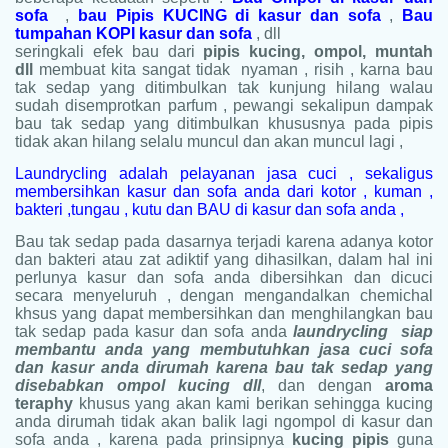
sofa
,
bau Pipis KUCING di kasur dan sofa
,
Bau
tumpahan KOPI kasur dan sofa
, dll
seringkali efek bau dari
pipis kucing, ompol, muntah
dll
membuat kita sangat tidak nyaman , risih , karna bau
tak sedap yang ditimbulkan tak kunjung hilang walau
sudah disemprotkan parfum , pewangi sekalipun dampak
bau tak sedap yang ditimbulkan khususnya pada pipis
tidak akan hilang selalu muncul dan akan muncul lagi ,
Laundrycling adalah pelayanan jasa cuci , sekaligus
membersihkan kasur dan sofa anda dari kotor , kuman ,
bakteri ,tungau , kutu dan BAU di kasur dan sofa anda ,
Bau tak sedap pada dasarnya terjadi karena adanya kotor
dan bakteri atau zat adiktif yang dihasilkan, dalam hal ini
perlunya kasur dan sofa anda dibersihkan dan dicuci
secara menyeluruh , dengan mengandalkan chemichal
khsus yang dapat membersihkan dan menghilangkan bau
tak sedap pada kasur dan sofa anda
laundrycling siap
membantu anda yang membutuhkan jasa cuci sofa
dan kasur anda dirumah karena bau tak sedap yang
disebabkan ompol kucing dll
, dan dengan
aroma
teraphy
khusus yang akan kami berikan sehingga kucing
anda dirumah tidak akan balik lagi ngompol di kasur dan
sofa anda , karena pada prinsipnya
kucing pipis
guna