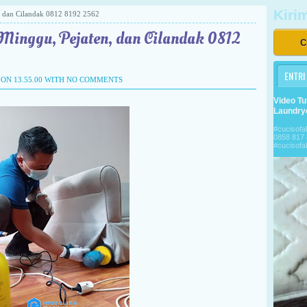
Kiri
n, dan Cilandak 0812 8192 2562
 Minggu, Pejaten, dan Cilandak 0812
C
ENTRI
ON 13.55.00 WITH
NO COMMENTS
Video Tu
Laundry
#cuciso
0858 817 
#cucisof