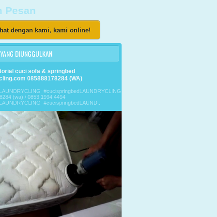
m Pesan
hat dengan kami, kami online!
 YANG DIUNGGULKAN
torial cuci sofa & springbed
cling.com 085888178284 (WA)
faLAUNDRYCLING #cucispringbedLAUNDRYCLING
8284 (wa) / 0853 1994 4494
aLAUNDRYCLING #cucispringbedLAUND...