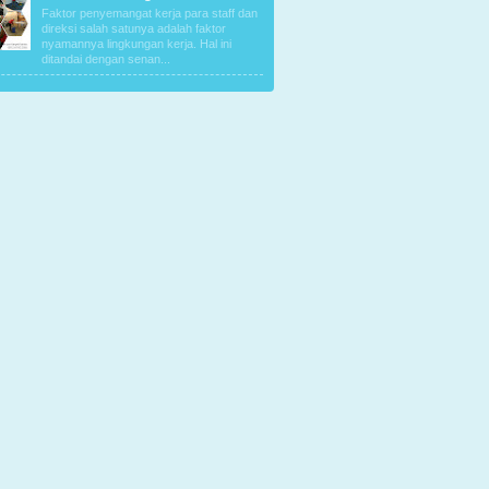
Faktor penyemangat kerja para staff dan
direksi salah satunya adalah faktor
nyamannya lingkungan kerja. Hal ini
ditandai dengan senan...