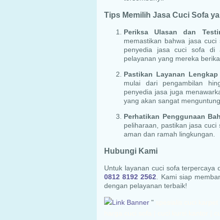
Tips Memilih Jasa Cuci Sofa ya
Periksa Ulasan dan Testi
memastikan bahwa jasa cuci s
penyedia jasa cuci sofa di a
pelayanan yang mereka berika
Pastikan Layanan Lengkap
mulai dari pengambilan hin
penyedia jasa juga menawarkan
yang akan sangat menguntung
Perhatikan Penggunaan Ba
peliharaan, pastikan jasa cu
aman dan ramah lingkungan.
Hubungi Kami
Untuk layanan cuci sofa terpercaya 
0812 8192 2562
. Kami siap memba
dengan pelayanan terbaik!
"
spesialis cuci karpet | laundry springbed | laundry sofa | harga cuci springbed | harga cuci sofa | cuci kursi kantor | cuci kursi kafe n' resto | cuci sofa apartemen | cuci sofa Jakarta Selatan | cuci sofa Kebayoran Baru | cuci sofa Bintaro | cuci sofa Cilandak | cuci sofa Melawai | cuci sofa Cipete | cuci sofa Selong | cuci sofa Pondok Indah | cuci sofa Permata Hijau | cuci sofa Petukangan | cuci sofa Gandaria | cuci sofa Pasar Minggu | cuci sofa Kebagusan | cuci sofa Jati Padang | cuci sofa Pejaten | cuci sofa Tanjung Barat | cuci sofa Lenteng Agung | cuci sofa Jagakarsa | cuci sofa Ciganjur | cuci sofa Srengseng Sawah | cuci sofa Mampang | cuci sofa Tegal Parang | cuci sofa Kuningan | cuci sofa Kalibata | cuci sofa Duren Tiga | cuci sofa Pengadegan | cuci sofa Pancoran | cuci sofa Tebet | cuci sofa Bukit Duri | cuci sofa Setia Budi | cuci sofa Karet | cuci sofa Menteng | cuci sofa Jakarta Timur | cuci sofa Matraman | cuci sofa Utan Kayu | cuci sofa Kayu Manis | cuci sofa Kayu Putih | cuci sofa Jati | cuci sofa Rawamangun | cuci sofa Pisangan | cuci sofa Jatinegara | cuci sofa Pulo Gadung | cuci sofa Duren Sawit | cuci sofa Pondok Bambu | cuci sofa Pondok Kelapa | cuci sofa Pondok Kopi | cuci sofa Malaka | cuci sofa Klender | cuci sofa Kramat Jati | cuci sofa Cawang | cuci sofa Cililitan | cuci sofa Pasar Rebo | cuci sofa Cijantung | cuci sofa Kalisari | cuci sofa Ciracas | cuci sofa Cibubur | cuci sofa Kelapa Dua Wetan | cuci sofa Rambutan | cuci sofa Lubang Buaya | cuci sofa Ceger | cuci sofa Cipayung | cuci sofa Pondok Rangon | cuci sofa Cilangkap | cuci sofa Bambu Apus | cuci sofa Cakung | cuci sofa Jakarta Barat | cuci sofa Cengkareng | cuci sofa Tomang | cuci sofa Grogol | cuci sofa Daan Mogot | cuci sofa Jelambar | cuci sofa Tanjung Duren | cuci sofa Kalideres | cuci sofa Tegal Alur | cuci sofa Semanan | cuci sofa Duri Kepa | cuci sofa Kedoya | cuci sofa Kebon Jeruk | cuci sofa Kembangan | cuci sofa Meruya | cuci sofa Srengseng | cuci sofa Joglo | cuci sofa Palmerah | cuci sofa Slipi | cuci sofa Kota Bambu | cuci sofa Jati Pulo | cuci sofa Kemanggisan | cuci sofa Taman Sari | cuci sofa Tambora | cuci sofa Jakarta Pusat | cuci sofa Gambir | cuci sofa Kebon Kelapa | cuci sofa Petojo | cuci sofa Cideng | cuci sofa Benhil | cuci sofa Karet Tengsin | cuci sofa Kebon Melati | cuci sofa Tanah Abang | cuci sofa Kampung Bali | cuci sofa Petamburan | cuci sofa Gelora | cuci sofa Menteng | cuci sofa Pegangsaan | cuci sofa Cikini | cuci sofa Kebon Sirih | cuci sofa Gondangdia | cuci sofa Senen | cuci sofa Kwitang | cuci sofa Kramat | cuci sofa Bungur | cuci sofa Cempaka Putih | cuci sofa Rawasari