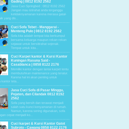
Gading | 0812 8192 2562
Jasa Cuci Springbed : 0812 8192 2562
Jangan mau istirahat anda terganggu
ketidaknyamanan karena merasa gatal-
aik yang dis...
Cuci Sofa Tebet - Manggarai -
Menteng Pulo | 0812 8192 2562
Sofa kita adalah tempat kita berkumpul
bersama keluarga maupun rekan-rekan
sejawat untuk bersitirahat sejenak.
Tempat untuk kita...
Cuci Karpet kantor & Kursi Kantor
Kuningan Rasuna Said -
Casablanca | 0858 8122 2176
Memiliki kantor dengan lantai karpet tentu
membutuhkan maintenance yang teratur.
Karena hal ini akan penting untuk
kantor teta...
Jasa Cuci Sofa di Pasar Minggu,
Pejaten, dan Cilandak 0812 8192
2562
Sofa yang bersih dan terawat menjadi
salah satu kunci kenyamanan di rumah.
Namun, karena sering digunakan, sofa
ngan cepat menjadi ko...
Cuci karpet & Kursi Kantor Gatot
Subroto - Cawang 0858 8122 2176