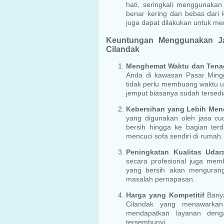
hati, seringkali menggunaka
benar kering dan bebas dari k
juga dapat dilakukan untuk m
Keuntungan Menggunakan Ja
Cilandak
Menghemat Waktu dan Tena
Anda di kawasan Pasar Mingg
tidak perlu membuang waktu u
jemput biasanya sudah tersedi
Kebersihan yang Lebih Men
yang digunakan oleh jasa cu
bersih hingga ke bagian terd
mencuci sofa sendiri di rumah.
Peningkatan Kualitas Udar
secara profesional juga mem
yang bersih akan menguran
masalah pernapasan.
Harga yang Kompetitif
Banya
Cilandak yang menawarkan
mendapatkan layanan deng
tersembunyi.