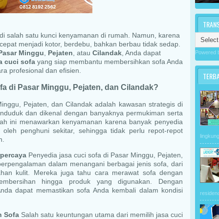
TRAN
adi salah satu kunci kenyamanan di rumah. Namun, karena
cepat menjadi kotor, berdebu, bahkan berbau tidak sedap.
Pasar Minggu
,
Pejaten
, atau
Cilandak
, Anda dapat
Powered 
a cuci sofa
yang siap membantu membersihkan sofa Anda
ra profesional dan efisien.
TERB
a di Pasar Minggu, Pejaten, dan Cilandak?
nggu, Pejaten, dan Cilandak adalah kawasan strategis di
penduduk dan dikenal dengan banyaknya permukiman serta
layah ini menawarkan kenyamanan karena banyak penyedia
leh penghuni sekitar, sehingga tidak perlu repot-repot
lingkung
h.
rpercaya
Penyedia jasa cuci sofa di Pasar Minggu, Pejaten,
 berpengalaman dalam menangani berbagai jenis sofa, dari
ahan kulit. Mereka juga tahu cara merawat sofa dengan
pembersihan hingga produk yang digunakan. Dengan
nda dapat memastikan sofa Anda kembali dalam kondisi
residen
n Sofa
Salah satu keuntungan utama dari memilih jasa cuci