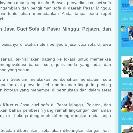
 layanan antar-jemput sofa. Banyak penyedia jasa cuci sofa
gambilan dan pengiriman sofa di daerah Pasar Minggu,
l ini tentu akan memudahkan Anda tanpa perlu repot
ci.
gatal. B
 Jasa Cuci Sofa di Pasar Minggu, Pejaten, dan
iasanya dilakukan oleh penyedia jasa cuci sofa di area
:
anan, teknisi akan datang ke lokasi untuk memeriksa
 mengevaluasi bahan sofa, jenis noda yang ada, dan
an yang sesuai.
oran
Sebelum melakukan pembersihan mendalam, sofa
menjaga 
akan alat penyedot debu bertekanan tinggi. Ini penting
n kotoran yang menempel di permukaan dan dalam serat
n Khusus
Jasa cuci sofa di Pasar Minggu, Pejaten, dan
kan bahan pembersih yang ramah lingkungan dan aman
sih ini bekerja dengan efektif menghilangkan noda tanpa
bisa de
Setelah dibersihkan, sofa akan dikeringkan dengan hati-