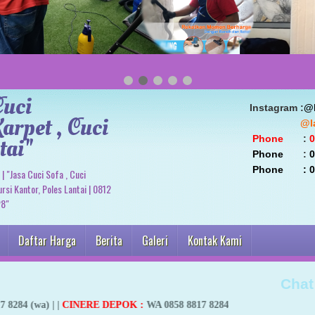
Cuci
                               Instagram :
@l
arpet , Cuci
                                        
tai"
 Phone
       : 
0
 Phone
       : 
0
                                Phone   
| "Jasa Cuci Sofa , Cuci
rsi Kantor, Poles Lantai | 0812
28"
Daftar Harga
Berita
Galeri
Kontak Kami
Chat
CINERE DEPOK
:
WA 0858 8817 8284