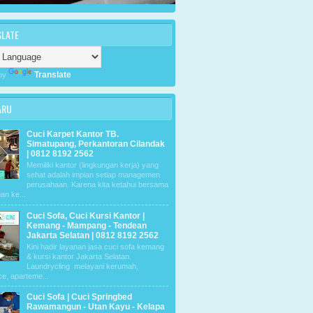
SLATE
Translate
by
ARU
Cuci Karpet Kantor TB.
Simatupang, Perkantoran Cilandak
| 0812 8192 2562
Memiliki kantor (lingkungan kerja) yang
sehat adalah impian setiap managemen
perusahaan. Karena kita ketahui bersama
an ke...
Cuci Sofa, Cuci Kursi Kantor |
Kemang - Mampang - Tendean
Jakarta Selatan | 0812 8192 2562
Kini hadir layanan jasa cuci sofa kemang
& kursi kantor Jakarta Selatan.
Laundrycling melayani kerumah,
ce, aparteme...
Cuci Sofa | Cuci Springbed
Rawamangun - Utan Kayu - Kelapa