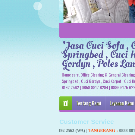
"Jasa Cuci Sofa , 
Springbed , Cuci K
Gordyn , Poles Lan
Home care, Office Cleaning & General Cleaning 
Springbed , Cuci Gordyn , Cuci Karpet , Cuci Ku
8192 2562 | 0858 8817 8284 | 0896 6175 62
Tentang Kami
Layanan Kami
Customer Service
ANGSEL
: 0812 8192 2562 (WA) |
TANGERANG
:
0858 8817 8284 (wa)
| |