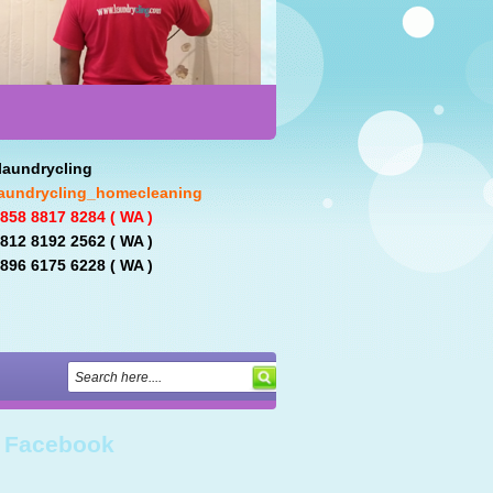
aundrycling 
         @laundrycling_homecleaning
858 8817 8284 ( WA ) 
812 8192 2562 ( WA ) 
    : 0896 6175 6228 ( WA )
 Facebook