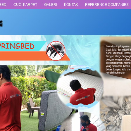
BED
CUCI KARPET
GALERI
KONTAK
REFERENCE COMPANIES